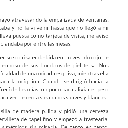
 mayo atravesando la empalizada de ventanas,
caba y no la vi venir hasta que no llegó a mi
lleva puesta como tarjeta de visita, me avisó
o andaba por entre las mesas.
ver su sonrisa embebida en un vestido rojo de
 hermoso de sus hombros de piel tersa. Nos
 frialdad de una mirada esquiva, mientras ella
ara la máquina. Cuando se dirigió hacia la
frecí de las mías, un poco para aliviar el peso
 para ver de cerca sus manos suaves y blancas.
a silla de madera pulida y pidió una cerveza
villeta de papel fino y empezó a trastearla,
 simétricos sin mirarla. De tanto en tanto,